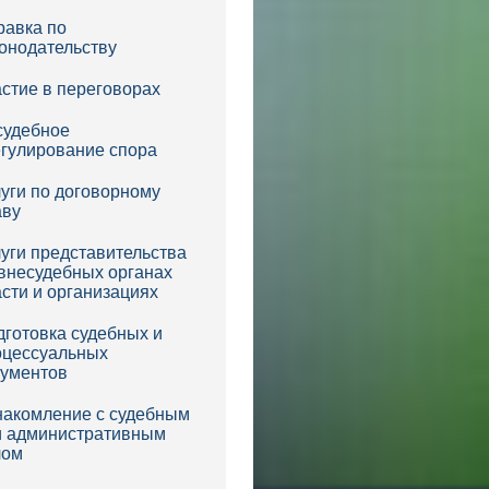
равка по
онодательству
стие в переговорах
судебное
егулирование спора
уги по договорному
аву
уги представительства
внесудебных органах
сти и организациях
готовка судебных и
оцессуальных
кументов
накомление с судебным
и административным
лом