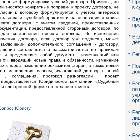
ененные формулировки условий договора. Причины , по
Пр
й вносятся конкретные поправки к проекту договора, не
в с
гласий к договору формулируется с учетом интересов
ательства и судебной практики и на основании анализа
Ве
оекта договора, с учетом сведений, предоставленных
пр
окументации, предоставленной сторонами договора, по
для составления проекта договора. Во исполнения
Ве
лючения договора, если договор уже подписан, может
де
 заключении дополнительного соглашения к договору.
лашения составляется и рассматривается по правилам
Ре
ра и представляет собой документ , изменяющий или
в т.ч. вводящий новые права и обязанности, изменение
х споров, изменение реквизитов сторон, а также новый
По
его исполнения, словом, излагающий договор в новой
до
а , соглашения, протокол разногласий , проект
 предоставляется Юридической компанией «Судебный
Ре
или электронной форме по желанию клиента.
по
уч
ор
Вопрос Юристу"
Ре
лиц
пр
Ре