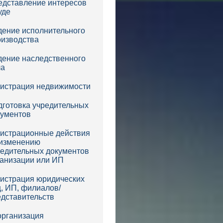
едставление интересов
уде
дение исполнительного
оизводства
дение наследственного
ла
гистрация недвижимости
дготовка учредительных
кументов
гистрационные действия
 изменению
редительных документов
ганизации или ИП
гистрация юридических
, ИП, филиалов/
едставительств
организация