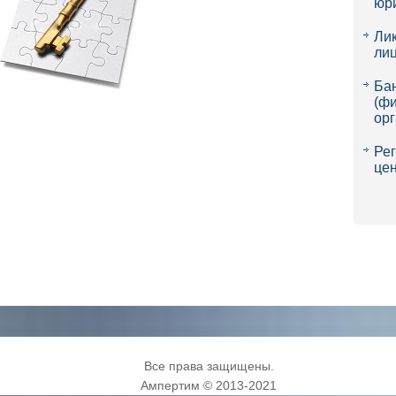
юр
Ли
ли
Ба
(фи
ор
Ре
це
Все права защищены.
Ампертим © 2013-2021