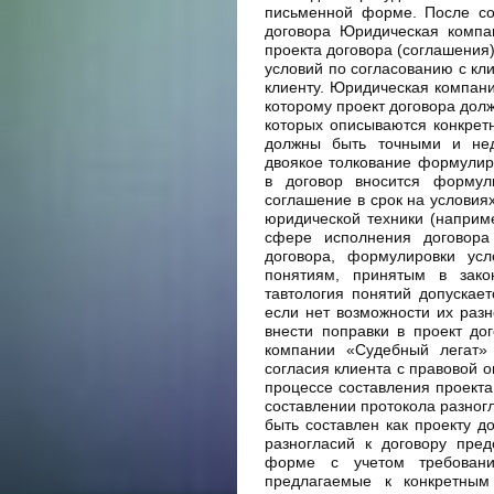
письменной форме. После со
договора Юридическая компа
проекта договора (соглашения)
условий по согласованию с кл
клиенту. Юридическая компан
которому проект договора дол
которых описываются конкрет
должны быть точными и нед
двоякое толкование формулир
в договор вносится формул
соглашение в срок на условиях
юридической техники (наприм
сфере исполнения договора
договора, формулировки усл
понятиям, принятым в зако
тавтология понятий допускае
если нет возможности их разно
внести поправки в проект до
компании «Судебный легат» 
согласия клиента с правовой о
процессе составления проекта
составлении протокола разногл
быть составлен как проекту д
разногласий к договору пре
форме с учетом требовани
предлагаемые к конкретным