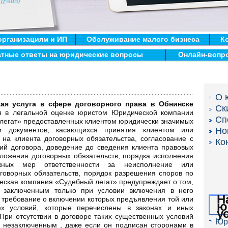
организациям и ИП
Обслуживание малого бизнеса
К
атные ответы на юридические вопросы
Онлайн-вопр
О 
ая услуга в сфере договорного права в Обнинске
Ск
я в легальной оценке юристом Юридической компании
Сп
легат» предоставленных клиентом юридически значимых
и документов, касающихся принятия клиентом или
Но
 на клиента договорных обязательства, согласование с
Ко
ий договора, доведение до сведения клиента правовых
зложения договорных обязательств, порядка исполнения
жных мер ответственности за неисполнение или
оворных обязательств, порядок разрешения споров по
еская компания «Судебный легат» предупреждает о том,
я заключенным только при условии включения в него
Н
х требование о включении которых предъявления той или
ю
ех условий, которые перечислены в законах и иных
у
При отсутствии в договоре таких существенных условий
Юр
ся незаключенным , даже если он подписан сторонами в