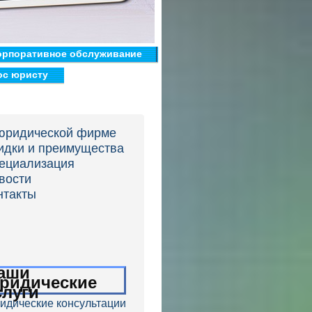
орпоративное обслуживание
ос юристу
юридической фирме
идки и преимущества
ециализация
вости
нтакты
аши
ридические
слуги
идические консультации