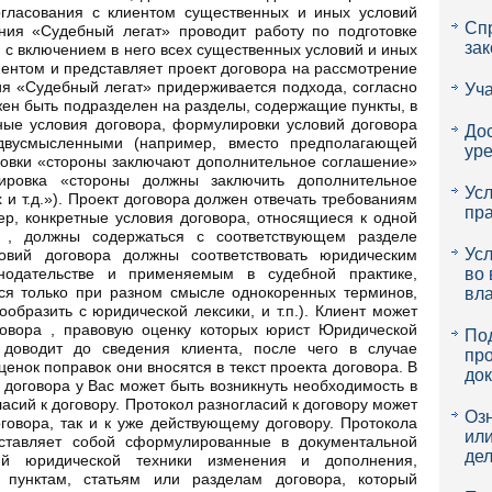
гласования с клиентом существенных и иных условий
Сп
ния «Судебный легат» проводит работу по подготовке
зак
 с включением в него всех существенных условий и иных
иентом и представляет проект договора на рассмотрение
ия «Судебный легат» придерживается подхода, согласно
Уча
жен быть подразделен на разделы, содержащие пункты, в
ные условия договора, формулировки условий договора
До
вусмысленными (например, вместо предполагающей
ур
овки «стороны заключают дополнительное соглашение»
ировка «стороны должны заключить дополнительное
Усл
 и т.д.»). Проект договора должен отвечать требованиям
пр
ер, конкретные условия договора, относящиеся к одной
 , должны содержаться с соответствующем разделе
Усл
овий договора должны соответствовать юридическим
нодательстве и применяемым в судебной практике,
во 
тся только при разном смысле однокоренных терминов,
вла
образить с юридической лексики, и т.п.). Клиент может
говора , правовую оценку которых юрист Юридической
Под
доводит до сведения клиента, после чего в случае
пр
ценок поправок они вносятся в текст проекта договора. В
до
 договора у Вас может быть возникнуть необходимость в
асий к договору. Протокол разногласий к договору может
Оз
оговора, так и к уже действующему договору. Протокола
ил
дставляет собой сформулированные в документальной
де
й юридической техники изменения и дополнения,
 пунктам, статьям или разделам договора, который