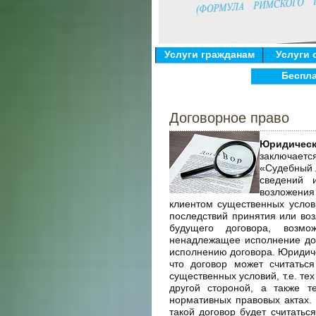
Услуги гражданам
Услуги 
Беспл
Договорное право
Юридическ
заключаетс
«Судебный 
сведений 
возложения
клиентом существенных услов
последствий принятия или во
будущего договора, возмо
ненадлежащее исполнение дог
исполнению договора. Юридич
что договор может считатьс
существенных условий, т.е. те
другой стороной, а также т
нормативных правовых актах. 
такой договор будет считать