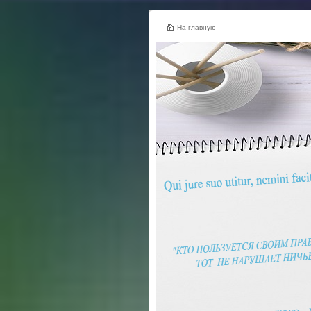
На главную
Адре