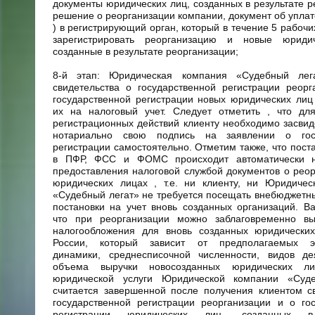
документы юридических лиц, созданных в результате р
решение о реорганизации компании, документ об упла
) в регистрирующий орган, который в течение 5 рабочи
зарегистрировать реорганизацию и новые юриди
созданные в результате реорганизации;
8-й этап: Юридическая компания «Судебный лег
свидетельства о государственной регистрации реор
государственной регистрации новых юридических лиц
их на налоговый учет. Следует отметить , что дл
регистрационных действий клиенту необходимо засвид
нотариально свою подпись на заявлении о госу
регистрации самостоятельно. Отметим также, что поста
в ПФР, ФСС и ФОМС происходит автоматически н
предоставления налоговой службой документов о рео
юридических лицах , т.е. ни клиенту, ни Юридичес
«Судебный легат» не требуется посещать внебюджет
постановки на учет вновь созданных организаций. В
что при реорганизации можно заблаговременно в
налогообложения для вновь созданных юридическ
России, который зависит от предполагаемых эк
динамики, среднесписочной численности, видов де
объема выручки новосозданных юридических ли
юридической услуги Юридической компании «Суд
считается завершенной после получения клиентом с
государственной регистрации реорганизации и о го
регистрации юридических лиц, созданных в