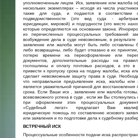
уполномоченным лицом. Иск, заявление или жалоба 
нескольких экземплярах – исходя из числа участнико
также для суда, и подаются в соответствии 
подведомственности (это вид суда - арбитра
юрисдикции, мировой) и подсудности (это место нахо
которые определяются на основании закона. Игнорир
из перечисленных процессуальных требований за
возбуждение дела в суде невозможным, в результате 
заявление или жалоба могут быть либо оставлены б
либо возвращены, либо будет отказано в их принятии,
потерю времени на переоформление или переп
документов, дополнительные расходы на правил
госпошлины и оплату почтовых расходов, а это в
привести к пропуску срока на подачу жалобы, иска ил
сделает невозможным защиту права в суде. Необход
что неправильное предъявление иска, жалобы или 
является уважительной причиной для восстановления
срока. Если Ваши иск , заявление или жалоба готов
всевозможного успеха в суде , если же Вы столкнулись
при оформлении этих процессуальных докуме
«Судебный легат» предлагает Вам квалифи
юридическую помощь по составлению искового заявл
или заявления и по подготовке дела к судебному разбир
ВСТРЕЧНЫЙ ИСК
Процессуальные особенности подачи иска распростран