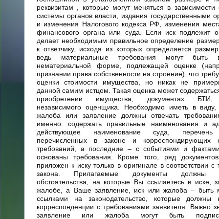
реквизитам , которые могут меняться в зависимости
системы органов власти, издания государственными о
и изменения Налогового кодекса РФ, изменения мес
финансового органа или суда. Если иск подлежит о
делает необходимым правильное определение размер
к ответчику, исходя из которых определяется разме
ведь материальные требования могут быть 
нематериальной форме, подлежащей оценке (нап
признании права собственности на строение), что треб
оценки стоимости имущества, но никак не пример
данной самим истцом. Такая оценка может содержаться
приобретении имущества, документах БТИ, 
независимого оценщика. Необходимо иметь в виду, 
жалоба или заявление должны отвечать требовани
именно: содержать правильные наименования и ад
действующее наименование суда, перечень 
перечисленных в законе и корреспондирующих 
требований, а последние – с событиями и фактами
основаны требования. Кроме того, ряд документо
приложен к иску только в оригинале в соответствии с
закона. Прилагаемые документы должны по
обстоятельства, на которые Вы ссылаетесь в иске, 
жалобе, а Ваше заявление, иск или жалоба – быть 
ссылками на законодательство, которые должны 
корреспонденции с требованиями заявителя. Важно зна
заявление или жалоба могут быть подпис