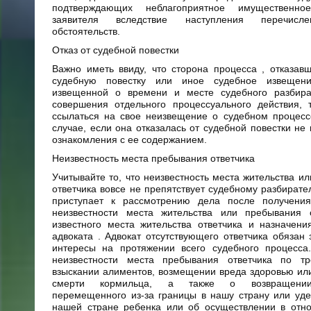
подтверждающих неблагоприятное имущественно
заявителя вследствие наступления перечис
обстоятельств.
Отказ от судебной повестки
Важно иметь ввиду, что сторона процесса , отказав
судебную повестку или иное судебное извещени
извещенной о времени и месте судебного разбира
совершения отдельного процессуального действия, 
ссылаться на свое неизвещение о судебном процесс
случае, если она отказалась от судебной повестки не г
ознакомления с ее содержанием.
Неизвестность места пребывания ответчика
Учитывайте то, что неизвестность места жительства и
ответчика вовсе не препятствует судебному разбиратель
приступает к рассмотрению дела после получени
неизвестности места жительства или пребывания 
известного места жительства ответчика и назначен
адвоката . Адвокат отсутствующего ответчика обязан
интересы на протяжении всего судебного процесса
неизвестности места пребывания ответчика по т
взыскании алиментов, возмещении вреда здоровью или
смерти кормильца, а также о возвращении
перемещенного из-за границы в нашу страну или уд
нашей стране ребенка или об осуществлении в отно