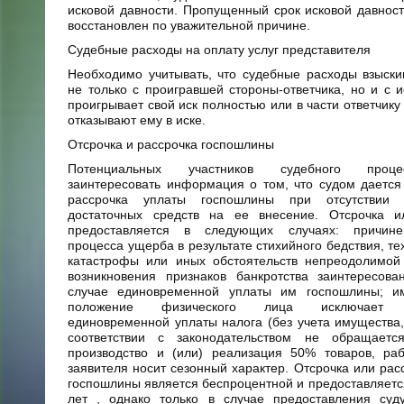
исковой давности. Пропущенный срок исковой давнос
восстановлен по уважительной причине.
Судебные расходы на оплату услуг представителя
Необходимо учитывать, что судебные расходы взыск
не только с проигравшей стороны-ответчика, но и с и
проигрывает свой иск полностью или в части ответчику ,
отказывают ему в иске.
Отсрочка и рассрочка госпошлины
Потенциальных участников судебного проц
заинтересовать информация о том, что судом дается
рассрочка уплаты госпошлины при отсутствии 
достаточных средств на ее внесение. Отсрочка и
предоставляется в следующих случаях: причине
процесса ущерба в результате стихийного бедствия, те
катастрофы или иных обстоятельств непреодолимой 
возникновения признаков банкротства заинтересова
случае единовременной уплаты им госпошлины; и
положение физического лица исключает в
единовременной уплаты налога (без учета имущества,
соответствии с законодательством не обращается
производство и (или) реализация 50% товаров, раб
заявителя носит сезонный характер. Отсрочка или рас
госпошлины является беспроцентной и предоставляется
лет , однако только в случае предоставления суду