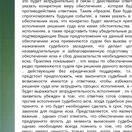
это будет затруднительно в связи с действиями ответ
указать конкретную меру обеспечения , которая бу
противодействию ответчика. Таким образом, Вам буд
спрогнозировать будущие события, а также указать в
обеспечении иска, что конкретно будет являться пре
исполнения решения суда или какие обстоятельства 
исполнение, а также представить тому убедительные до
подтверждающие Ваши предположения на данный мом
обеспечению иска применяются судом без вызова от
назначения судебного заседания, что делает це
незамедлительную и заблаговременную подготовку 
обеспечении иска и сбор доказательств необходимост
иска. Практика показывает , что меры по обеспечени
редко применяются судом при решении данного вопро
, действующим без юридической поддержки, т.к
предстоит предположить, чем закончится судебный п
возможности имеются у ответчика, чтобы избежат
решения суда или затруднить процесс исполнения, в 
будет выражаться затруднительность исполнения , по 
заявитель убежден в том, что ответчик готов совер
против исполнения судебного акта, когда судебное р
принято, и это будет необходимо сделать в срок, пр
законом для подачи иска. Представляется, что являе
важным , однако стоит отметить, что обеспечение ис
предпринято вплоть до момента вынесения судебн
однако необходимо всегда помнить о том, что обе
меры имеют ценность только тогда, когда они внез