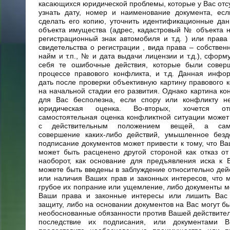
касающихся юридической проблемы, которые у Вас отсу
узнать дату, номер и наименование документа, есл
сделать его копию, уточнить идентификационные да
объекта имущества (адрес, кадастровый № объекта 
регистрационный знак автомобиля и т.д. ) или права
свидетельства о регистрации , вида права – собственн
найм и т.п., № и дата выдачи лицензии и т.д.), сформ
себя те ошибочные действия, которые были сове
процессе правового конфликта, и т.д. Данная инфо
дать после проверки объективную картину правового 
на начальной стадии его развития. Однако картина ко
для Вас бесполезна, если спору или конфликту н
юридическая оценка. Во-вторых, хочется от
самостоятельная оценка конфликтной ситуации может
с действительным положением вещей, а само
совершение каких-либо действий, умышленное безд
подписание документов может привести к тому, что В
может быть расценено другой стороной как отказ от
наоборот, как основание для предъявления иска к 
можете быть введены в заблуждение относительно дей
или наличия Ваших прав и законных интересов, что 
грубое их попрание или ущемление, либо документы м
Ваши права и законные интересы или лишить Вас
защиту, либо на основании документов на Вас могут б
необоснованные обязанности против Вашей действител
последствие их подписания, или документами В