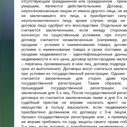
отсутствующим гражданином или гражданином , приз
умершим, являются действительными. Договор, 
неуполномоченным лицом от имени другого лица, не и
не заключавшего его лица, а приобретает силу
неуполномоченного лица, кроме случая, когда не
договор лицо одобрит его впоследствии. Отдельные в
считаются заключенными, если между сторонам
консенсус по существенным условиям, при отсутс
договор считается незаключенным (например, до
продажи - условие о наименовании товара, догово
условие о наименовании товара и сроке поставки, д
продажи недвижимости – идентификационные данны
недвижимости и его цена, договор купли-продажи жил
– перечень проживающих в нем лиц, договор подряда 
срок их выполнения). Договоры могут считаться заклю
при условии их государственной регистрации. Однако 
считается заключенным для сторон даже при
государственной регистрации. Таким образом, 
прошедший государственной регистрации, с
заключенным для 3-х лиц. После государственной регис
договора он считается заключенным также и для 3-х л
судебный пристав не вправе налагать арест на
имущество в пользу взыскателя, если недвижим
приобретено должником по договору с 3-м лицом
прошел государственную регистрацию или , к примеру
не вправе требовать по суду защиты своего права соб
3-х лиц, если договор о приобретении недвижимого