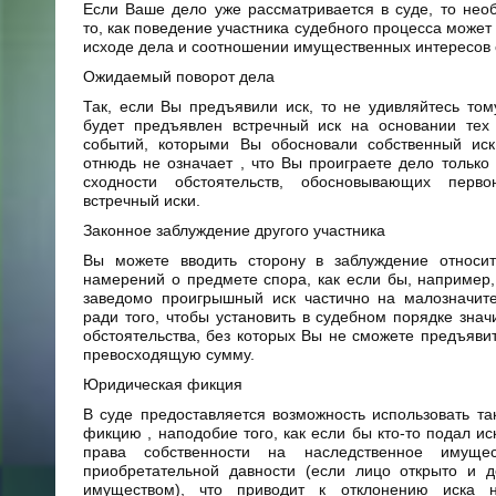
Если Ваше дело уже рассматривается в суде, то нео
то, как поведение участника судебного процесса может
исходе дела и соотношении имущественных интересов 
Ожидаемый поворот дела
Так, если Вы предъявили иск, то не удивляйтесь том
будет предъявлен встречный иск на основании тех
событий, которыми Вы обосновали собственный иск
отнюдь не означает , что Вы проиграете дело только
сходности обстоятельств, обосновывающих перв
встречный иски.
Законное заблуждение другого участника
Вы можете вводить сторону в заблуждение относи
намерений о предмете спора, как если бы, например
заведомо проигрышный иск частично на малозначит
ради того, чтобы установить в судебном порядке зна
обстоятельства, без которых Вы не сможете предъявит
превосходящую сумму.
Юридическая фикция
В суде предоставляется возможность использовать т
фикцию , наподобие того, как если бы кто-то подал ис
права собственности на наследственное имуще
приобретательной давности (если лицо открыто и д
имуществом), что приводит к отклонению иска 