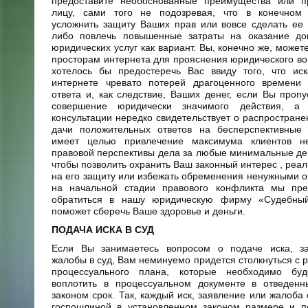
предоставите необоснованные преимущества или п
лицу, сами того не подозревая, что в конечном
усложнить защиту Ваших прав или вовсе сделать ее
либо повлечь повышенные затраты на оказание до
юридических услуг как вариант. Вы, конечно же, может
просторам интернета для прояснения юридического во
хотелось бы предостеречь Вас ввиду того, что иск
интернете чревато потерей драгоценного времени
ответа и, как следствие, Ваших денег, если Вы пропу
совершение юридически значимого действия, а 
консультации нередко свидетельствует о распростране
дачи положительных ответов на бесперспективные 
имеет целью привлечение максимума клиентов н
правовой перспективы дела за любые минимальные ден
чтобы позволить охранить Ваш законный интерес , реал
на его защиту или избежать обременения ненужными 
на начальной стадии правового конфликта мы пр
обратиться в нашу юридическую фирму «Судебный
поможет сберечь Ваше здоровье и деньги.
ПОДАЧА ИСКА В СУД
Если Вы занимаетесь вопросом о подаче иска, з
жалобы в суд, Вам неминуемо придется столкнуться с 
процессуального плана, которые необходимо бу
воплотить в процессуальном документе в отведенн
законом срок. Так, каждый иск, заявление или жалоба
госпошлиной в установленном законом размере и п