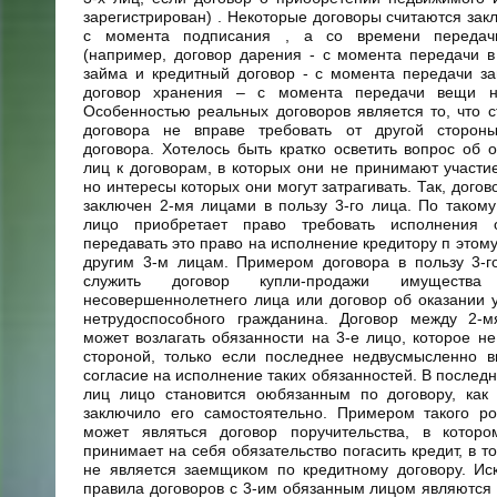
зарегистрирован) . Некоторые договоры считаются за
с момента подписания , а со времени передач
(например, договор дарения - с момента передачи в
займа и кредитный договор - с момента передачи за
договор хранения – с момента передачи вещи н
Особенностью реальных договоров является то, что с
договора не вправе требовать от другой сторон
договора. Хотелось быть кратко осветить вопрос об 
лиц к договорам, в которых они не принимают участие
но интересы которых они могут затрагивать. Так, дого
заключен 2-мя лицами в пользу 3-го лица. По такому
лицо приобретает право требовать исполнения 
передавать это право на исполнение кредитору п этому
другим 3-м лицам. Примером договора в пользу 3-г
служить договор купли-продажи имуществ
несовершеннолетнего лица или договор об оказании у
нетрудоспособного гражданина. Договор между 2-
может возлагать обязанности на 3-е лицо, которое не
стороной, только если последнее недвусмысленно в
согласие на исполнение таких обязанностей. В последн
лиц лицо становится оюбязанным по договору, как
заключило его самостоятельно. Примером такого ро
может являться договор поручительства, в которо
принимает на себя обязательство погасить кредит, в т
не является заемщиком по кредитному договору. Ис
правила договоров с 3-им обязанным лицом являются с