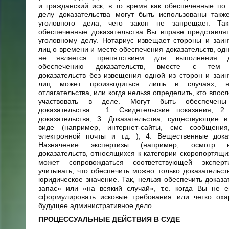
и гражданский иск, в то время как обеспеченные по
делу доказательства могут быть использованы такж
уголовного дела, чего закон не запрещает. Та
обеспеченные доказательства Вы вправе представля
уголовному делу. Нотариус извещает стороны и заи
лиц о времени и месте обеспечения доказательств, одн
не является препятствием для выполнения 
обеспечению доказательств, вместе с тем 
доказательств без извещения одной из сторон и заи
лиц может производиться лишь в случаях, 
отлагательства, или когда нельзя определить, кто впос
участвовать в деле. Могут быть обеспечен
доказательства : 1. Свидетельские показания; 2
доказательства; 3. Доказательства, существующие 
виде (например, интернет-сайты, смс сообщени
электронной почты и т.д. ); 4. Вещественные дока
Назначение экспертизы (например, осмотр в
доказательств, относящихся к категории скоропортящи
может сопровождаться соответствующей эксперт
учитывать, что обеспечить можно только доказательс
юридическое значение. Так, нельзя обеспечить доказа
запас» или «на всякий случай», т.е. когда Вы не 
сформулировать исковые требования или четко охар
будущее административное дело.
ПРОЦЕССУАЛЬНЫЕ ДЕЙСТВИЯ В СУДЕ