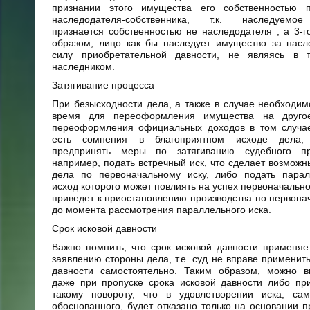
признании этого имущества его собственностью 
наследодателя-собственника, т.к. наследуемо
признается собственностью не наследодателя , а 3-г
образом, лицо как бы наследует имущество за насл
силу приобретательной давности, не являясь в
наследником.
Затягивание процесса
При безысходности дела, а также в случае необходим
время для переоформления имущества на друго
переоформления официальных доходов в том случае
есть сомнения в благоприятном исходе дела
предпринять меры по затягиванию судебного про
например, подать встречный иск, что сделает возмож
дела по первоначальному иску, либо подать парал
исход которого может повлиять на успех первоначальног
приведет к приостановлению производства по первона
до момента рассмотрения параллельного иска.
Срок исковой давности
Важно помнить, что срок исковой давности применяе
заявлению стороны дела, т.е. суд не вправе применить
давности самостоятельно. Таким образом, можно в
даже при пропуске срока исковой давности либо пр
такому повороту, что в удовлетворении иска, са
обоснованного, будет отказано только на основании п