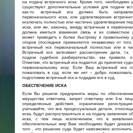
на подачу встречного иска. Кроме того, необходимо у
существуют дополнительные условия для подачи вст
как-то: встречный иск должен быть направл
первоначального иска, или удовлетворение встречно
исключать полностью или частично удовлетворение пе
иска, или же, наконец, между встречным и первонач
должна иметься взаимная связь и их совместное 
может приводить к более быстрому и правильному 
споров (последнее применяется независимо от того
встречный иск первоначальный полностью или в час
Встречный иск затягивает рассмотрение дела, т.к.
подачи судебное разбирательство, как правило, от
Отметим, что встречный иск подается до принятия суд
первоначальному иску. Если Ваш встречный иск г
пожаловать в суд, если же нет – добро пожаловать
подготовим встречный иск и подадим его в суд.
ОБЕСПЕЧЕНИЕ ИСКА
Если Вы решили предпринять меры по обеспечению
имущества ответчика, запрет ответчику или 3-м ли
определенные действия, ограничение регистрации
учитывайте, что все процессуальные детали, относящ
иска, будут распространяться и на подачу заявления о
иска, с тем лишь исключением, что в заявлени
обеспечительных мер Вам необходимо будет доказат
того , что решение суда будет невозможно исполнить