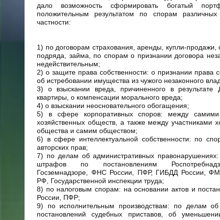
дало возможность сформировать богатый пор
положительным результатом по спорам различных 
частности:
1) по договорам страхования, аренды, купли-продажи, 
подряда, займа, по спорам о признании договора не
недействительным;
2) о защите права собственности: о признании права с
об истребовании имущества из чужого незаконного вла
3) о взыскании вреда, причиненного в результате 
квартиры, о компенсации морального вреда;
4) о взыскании неосновательного обогащения;
5) в сфере корпоративных споров: между самими
хозяйственных обществ, а также между участниками х
общества и самим обществом;
6) в сфере интеллектуальной собственности: по сп
авторских прав;
7) по делам об административных правонарушениях:
штрафов по постановлениям Роспотребнад
Госземнадзоре, ФНС России, ПФР, ГИБДД России, ФМ
РФ, Государственной инспекции труда;
8) по налоговым спорам: на основании актов и пост
России, ПФР;
9) по исполнительным производствам: по делам об
постановлений судебных приставов, об уменьшен