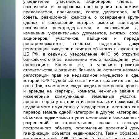
учредителей, участников, акционеров, членов,
назначении и досрочном прекращении полномочи
председателя, президента, совета директоров, наб
совета, ревизионной комиссии, о совершении круп
сделок, в совершении которых имеется заинтерес
назначении реестродержателя и заключении до
изменении учредительных документов, в-пятых, соз
акционеров, участников, пайщиков и перед
реестродержателю, в-шестых, подготовка док
регистрации выпусков и отчетов об итогах выпусков ц
ЦБ РФ, в седьмых, уведомление ФНС об открыти
банковских счетов, изменении места нахождения, уча
оргаизациях. Конечно же, в условиях развити
строительства и развития бизнеса не остается незам
регистрации прав на недвижимое имущество и сде
которой ЮФ "Судебный легат" имеет сравнительно р
опыт. Так, в частности, сюда входит регистрация прав 
и аренды на квартиры, комнаты, нежилые здания 
инженерные коммуникации, земельные участки, 
арестов, сервитутов, приватизация жилых и нежилых об
недвижимого имущества у государства и местного са
перевод земель одной категории в другую категорию
объектов недвижимости уничтоженными и бесхозяйны
разрешений на строительство, сдача в эксплуа
построенного объекта, оформление проектной док
газификации объектов недвижимости. Таким образом
инструментарий ЮФ "Судебный легат" позволяет 