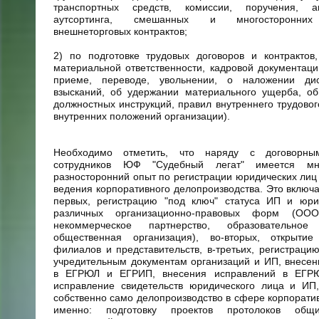
транспортных средств, комиссии, поручения, аг
аутсортинга, смешанных и многосторонних 
внешнеторговых контрактов;
2) по подготовке трудовых договоров и контрактов
материальной ответственности, кадровой документаци
приеме, переводе, увольнении, о наложении ди
взысканий, об удержании материального ущерба, об
должностных инструкций, правил внутреннего трудовог
внутренних положений организации).
Необходимо отметить, что наряду с договорн
сотрудников ЮФ "Судебный легат" имеется мн
разносторонний опыт по регистрации юридических лиц 
ведения корпоративного делопроизводства. Это включае
первых, регистрацию "под ключ" статуса ИП и юри
различных организационно-правовых форм (ОО
некоммерческое партнерство, образовательное 
общественная организация), во-вторых, открыти
филиалов и представительств, в-третьих, регистраци
учредительным документам организаций и ИП, внесе
в ЕГРЮЛ и ЕГРИП, внесения исправлений в ЕГР
исправление свидетельств юридического лица и ИП,
собственно само делопроизводство в сфере корпоратив
именно: подготовку проектов протолоков общ