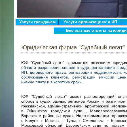
Услуги гражданам
Услуги организациям и ИП
Бесплатные ответы на юриди
Юридическая фирма "Судебный легат"
ЮФ "Судебный легат" занимается оказанием юридиче
области разрешения споров в суде
,
регистрации юрид
ИП, договорного права, регистрации недвижимости,
к
обслуживания клиентов,
регистрации эмиссии ценн
низкую плату и в короткие сроки
.
ЮФ "Судебный легат" имеет разносторонний опы
споров в судах разных регионов России и различной
гражданской, административной, арбитражной, уголовн
в Обнинском городском суде , Малоярославецком
Боровском районных судах, Наро-фоминском городско
г. Калуги, г. Москвы, г. Тулы, г. Смоленска, г. Брянск
Московской областей, Европейском суде по правам 