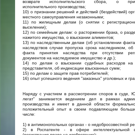
возврате исполнительского сбора, о приос
исполнительного производства;
10) о признании решений и действий (бездействий) орг
местного самоуправления незаконными;
11) по жилищным делам (о снятии с регистрационн
выселении);
12) по семейным делам: о расторжении брака, о разд
нажитого имущества, о взыскании алиментов;
13) по наследственным делам (об установлении факта
наследствов случае пропуска срока наследником, об
факта принятия наследства при отсутствии рег
документов на наследуемое имущество и др.);
14) по делам о взыскании судебных расходов на 
представителя, об индексации взысканных сумм;
15) по делам о защите прав потребителей;
16) опыт успешного ведения "заказных" уголовных и гр
Наряду с участием в рассмотрении споров в суде, 
легат" занимается ведением дел в рамках админ
производства и имеет в данной области формальн
положительный опыт в своем подавляющем больши
числе:
1) в антимонопольных органах - о недобросовестной ре
2) в Роспатенте - в сфере интеллектуальной с
(регистрация права на изобретение);