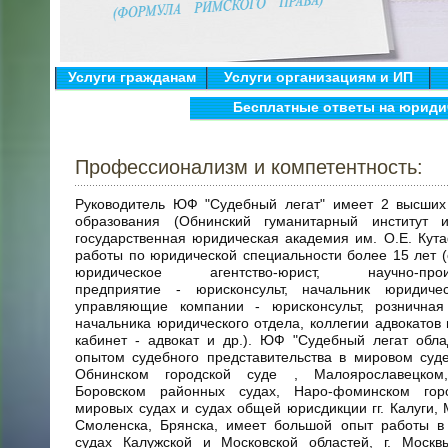
Услуги гражданам
Услуги организациям и ИП
Бесплатные ответы на юриди
Профессионализм и компетентность:
Руководитель ЮФ "Судебный легат" имеет 2 высших
образования (Обнинский гуманитарный институт 
государственная юридическая академия им. О.Е. Кут
работы по юридической специальности более 15 лет (
юридическое агентство-юрист, научно-произ
предприятие - юрисконсульт, начальник юридиче
управляющие компании - юрисконсульт, розничная
начальника юридического отдела, коллегии адвокатов 
кабинет - адвокат и др.). ЮФ "Судебный легат обл
опытом судебного представительства в мировом суде
Обнинском городской суде , Малоярославецком,
Боровском районных судах, Наро-фоминском гор
мировых судах и судах общей юрисдикции гг. Калуги, 
Смоленска, Брянска, имеет большой опыт работы в
судах Калужской и Московской областей, г. Москв